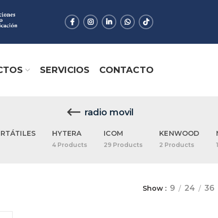
CTOS
SERVICIOS
CONTACTO
radio movil
RTÁTILES
HYTERA
ICOM
KENWOOD
4
Products
29
Products
2
Products
9
24
36
Show