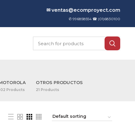
✉ ventas@ecomproyect.com
✆ 996858554 ☎
(01)6830100
MOTOROLA
OTROS PRODUCTOS
102
Products
21
Products