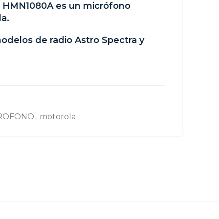
il HMN1080A es un micrófono
la.
odelos de radio Astro Spectra y
ROFONO
motorola
,