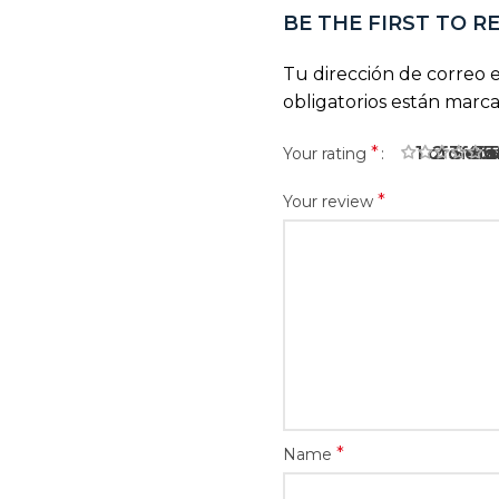
BE THE FIRST TO R
Tu dirección de correo e
obligatorios están marc
*
1 of 5 sta
2 of 5 
3 of 
4 o
5
Your rating
*
Your review
*
Name