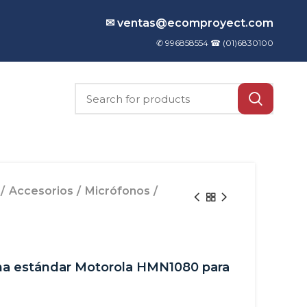
✉ ventas@ecomproyect.com
✆ 996858554 ☎
(01)6830100
Accesorios
Micrófonos
ma estándar Motorola HMN1080 para