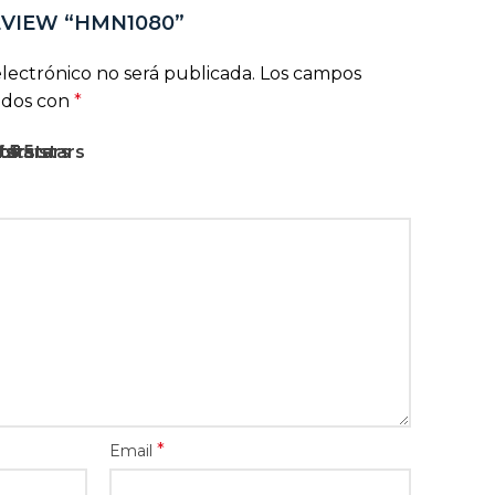
EVIEW “HMN1080”
lectrónico no será publicada.
Los campos
ados con
*
rs
stars
5 stars
f 5 stars
 of 5 stars
*
Email