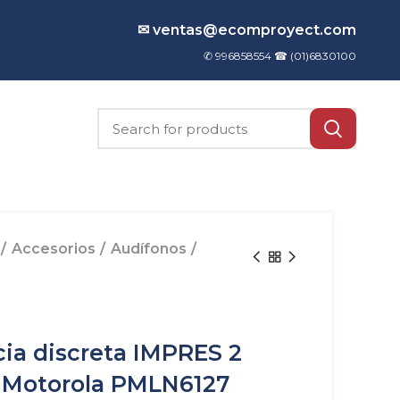
✉ ventas@ecomproyect.com
✆ 996858554 ☎
(01)6830100
Accesorios
Audífonos
cia discreta IMPRES 2
 Motorola PMLN6127