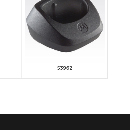
53962
Rad