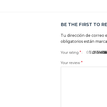
BE THE FIRST TO R
Tu dirección de correo e
obligatorios están marc
*
1 of 5 sta
2 of 5 
3 of 
4 o
5
Your rating
*
Your review