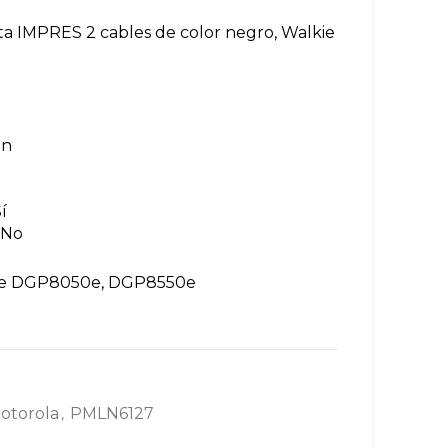
reta IMPRES 2 cables de color negro, Walkie
ón
í
 No
e DGP8050e, DGP8550e
otorola
PMLN6127
,