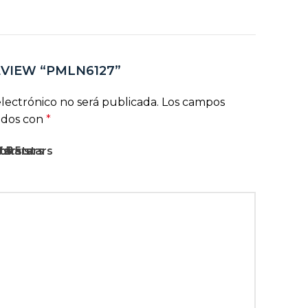
EVIEW “PMLN6127”
lectrónico no será publicada.
Los campos
ados con
*
rs
stars
5 stars
f 5 stars
 of 5 stars