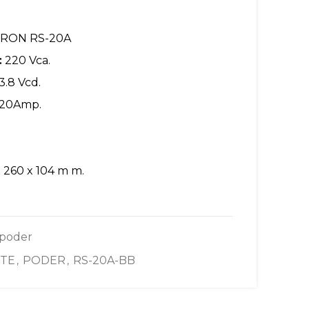
RON RS-20A
:
220 Vca.
3.8 Vcd.
20Amp.
 260 x 104 m m.
 poder
TE
PODER
RS-20A-BB
,
,