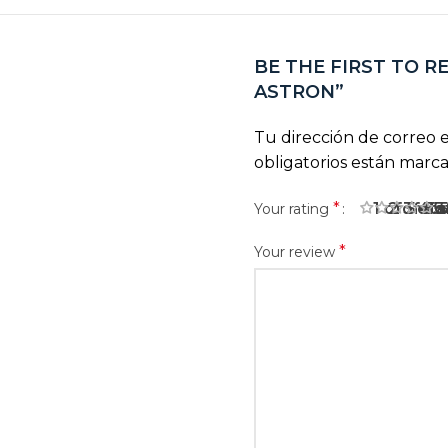
BE THE FIRST TO R
ASTRON”
Tu dirección de correo e
obligatorios están marc
*
1 of 5 sta
2 of 5 
3 of 
4 o
5
Your rating
*
Your review