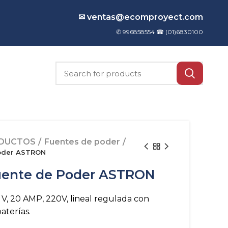
✉ ventas@ecomproyect.com
✆ 996858554 ☎
(01)6830100
DUCTOS
Fuentes de poder
oder ASTRON
uente de Poder ASTRON
V, 20 AMP, 220V, lineal regulada con
aterías.