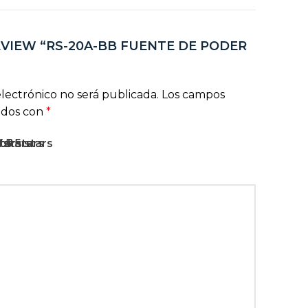
EVIEW “RS-20A-BB FUENTE DE PODER
lectrónico no será publicada.
Los campos
ados con
*
rs
stars
5 stars
f 5 stars
 of 5 stars