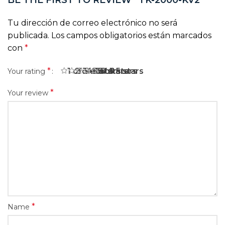
BE THE FIRST TO REVIEW “TK-2000-KV2”
Tu dirección de correo electrónico no será
publicada.
Los campos obligatorios están marcados
con
*
*
1 of 5 stars
2 of 5 stars
3 of 5 stars
4 of 5 stars
5 of 5 stars
Your rating
*
Your review
*
Name